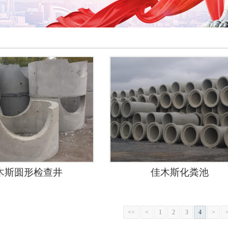
木斯圆形检查井
佳木斯化粪池
<<
<
1
2
3
4
>