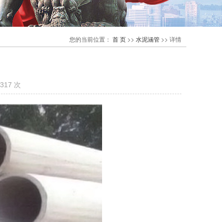
您的当前位置：
首 页
>>
水泥涵管
>>
详情
317 次